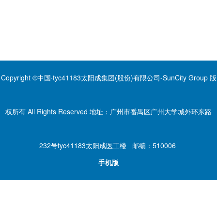
Copyright ©中国·tyc41183太阳成集团(股份)有限公司-SunCity Group 版
权所有 All Rights Reserved 地址：广州市番禺区广州大学城外环东路
232号tyc41183太阳成医工楼 邮编：510006
手机版